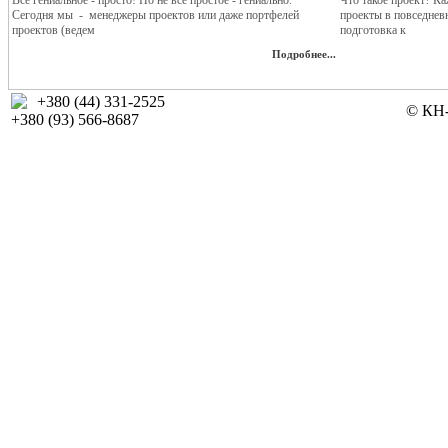
Все гениальное - просто! Но не все простое - гениально.
Что такое проект? Ка
Сегодня мы - менеджеры проектов или даже портфелей
проекты в повседнев
проектов (ведем
подготовка к
Подробнее...
+380 (44) 331-2525
© КН-
+380 (93) 566-8687