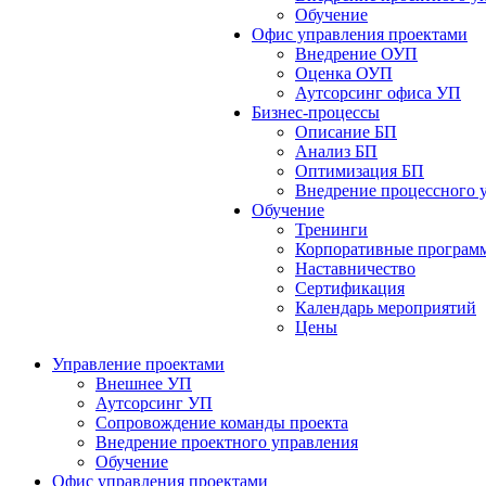
Обучение
Офис управления проектами
Bнедрение ОУП
Оценка ОУП
Аутсорсинг офиса УП
Бизнес-процессы
Описание БП
Анализ БП
Оптимизация БП
Внедрение процессного 
Обучениe
Тренинги
Корпоративные програм
Наставничество
Сертификация
Календарь мероприятий
Цены
Управление проектами
Внешнее УП
Аутсорсинг УП
Сопровождение команды проекта
Внедрение проектного управления
Обучение
Офис управления проектами