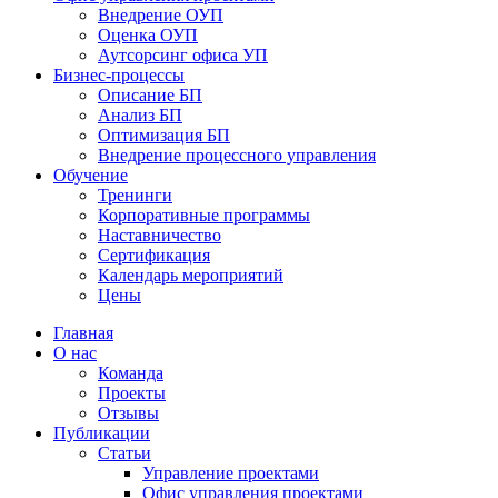
Bнедрение ОУП
Оценка ОУП
Аутсорсинг офиса УП
Бизнес-процессы
Описание БП
Анализ БП
Оптимизация БП
Внедрение процессного управления
Обучениe
Тренинги
Корпоративные программы
Наставничество
Сертификация
Календарь мероприятий
Цены
Главная
О нас
Команда
Проекты
Отзывы
Публикации
Статьи
Управление проектами
Офис управления проектами