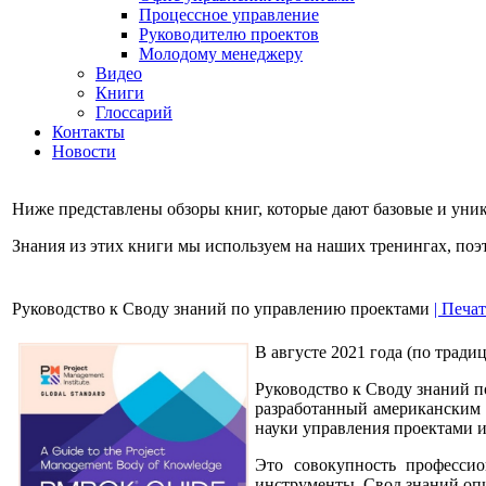
Процессное управление
Руководителю проектов
Молодому менеджеру
Видео
Книги
Глоссарий
Контакты
Новости
Ниже представлены обзоры книг, которые дают базовые и уни
Знания из этих книги мы используем на наших тренингах, поэ
Руководство к Своду знаний по управлению проектами
| Печат
В августе 2021 года (по тради
Руководство к Своду знаний п
разработанный американским И
науки управления проектами и
Это совокупность професси
инструменты. Свод знаний опи