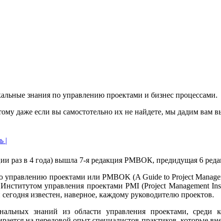
кальные знания по управлению проектами и бизнес процессами.
тому даже если вы самостотельно их не найдете, мы дадим вам 
ь |
ции раз в 4 года) вышла 7-я редакция РМВОК, предидущая 6 реда
о управлению проектами или PMBOK (A Guide to Project Manage
нститутом управления проектами PMI (Project Management Inst
 сегодня известен, наверное, каждому руководителю проектов.
ональных знаний из области управления проектами, среди 
рается на передовой опыт специалистов-практиков, которые внес